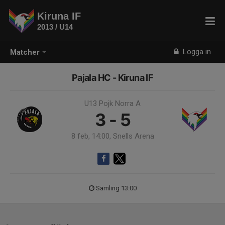
Kiruna IF
2013 / U14
Logga in
Matcher
Pajala HC - Kiruna IF
U13 Pojk Norra A
3 - 5
8 feb, 14:00, Snells Arena
Samling 13:00