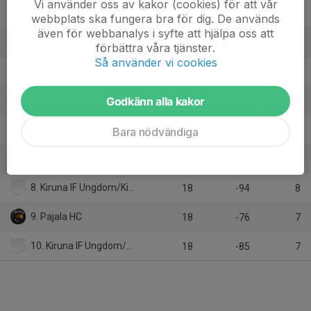
Vi använder oss av kakor (cookies) för att vår
2. Piteå HC 1
18
80
30
webbplats ska fungera bra för dig. De används
även för webbanalys i syfte att hjälpa oss att
3. Luleå HF 1
18
35
25
förbättra våra tjänster.
Så använder vi cookies
4. Brooklyn Tigers UHF 1
18
40
24
Godkänn alla kakor
5. Jokkmokks HF
18
12
20
6. Kalix HC
Bara nödvändiga
18
13
17
7. Malmbergets AIF/Jokkmokks HF
18
-40
8
8. Kiruna IF Ungdom/Kiruna IF 2
18
-94
8
9. Pajala HC
18
-76
7
10. Kiruna IF Ungdom/Kiruna IF 1
18
-85
7