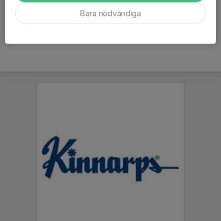
Ålder
14 år
Bara nödvändiga