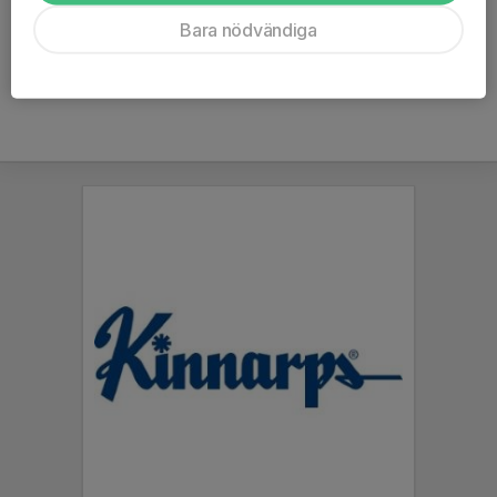
Ålder
14 år
Bara nödvändiga