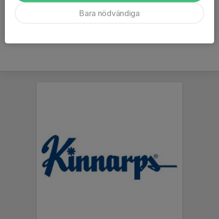
Ålder
14 år
Bara nödvändiga