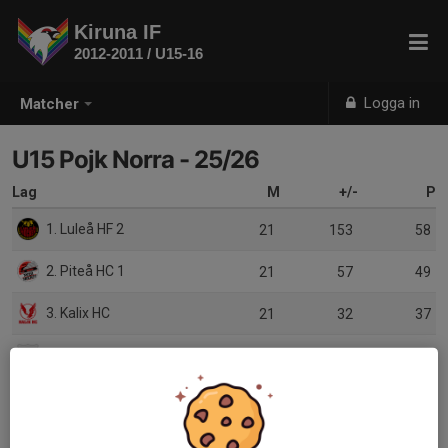
Kiruna IF
2012-2011 / U15-16
Logga in
Matcher
U15 Pojk Norra - 25/26
Lag
M
+/-
P
1. Luleå HF 2
21
153
58
2. Piteå HC 1
21
57
49
3. Kalix HC
21
32
37
4. Brooklyn Tigers UHF/Sunderby SK
21
22
35
5. Bodens HF/Älvsby IF HK
21
-7
27
6. HaparandaTornio UHC
21
-61
17