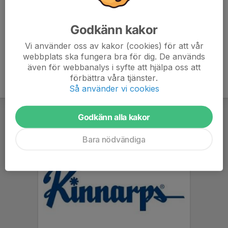
7. Malmbergets AIF
21
-106
16
Godkänn kakor
8. Kiruna IF Ungdom/Kiruna IF
21
-90
7
Vi använder oss av kakor (cookies) för att vår
webbplats ska fungera bra för dig. De används
även för webbanalys i syfte att hjälpa oss att
förbättra våra tjänster.
Så använder vi cookies
Godkänn alla kakor
Bara nödvändiga