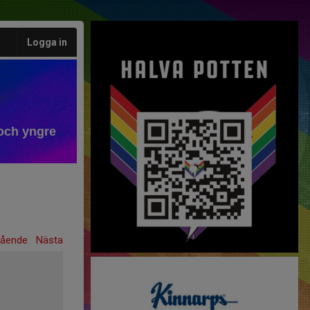
Logga in
och yngre
gående
Nästa