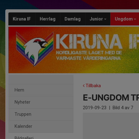
Kiruna IF
Herrlag
Damlag
Junior
Ungdom
Tillbaka
Hem
E-UNGDOM T
Nyheter
2019-09-23
|
Bild
4
av 7
Truppen
Kalender
Bildgalleri