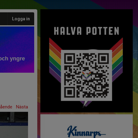
Logga in
och yngre
gående
Nästa