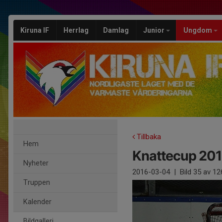
Kiruna IF
Herrlag
Damlag
Junior
Ungdom
Tillbaka
Hem
Knattecup 201
Nyheter
2016-03-04
|
Bild
35
av 12
Truppen
Kalender
Bildgalleri