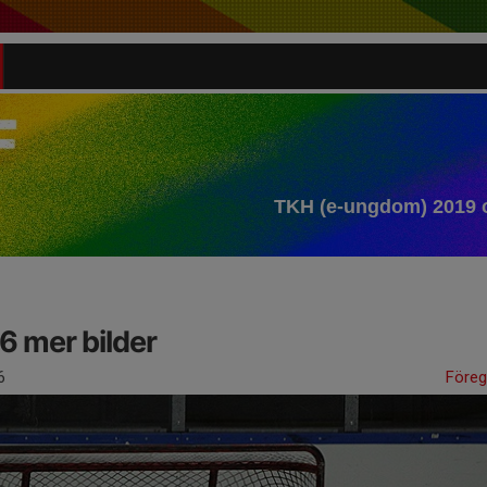
TKH (e-ungdom) 2019 
6 mer bilder
6
Före