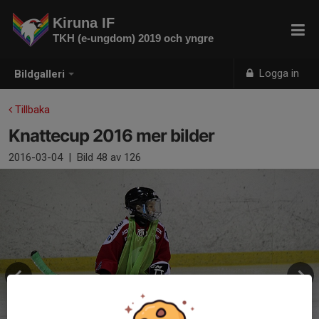
Kiruna IF
TKH (e-ungdom) 2019 och yngre
Logga in
Bildgalleri
Tillbaka
Knattecup 2016 mer bilder
2016-03-04
|
Bild
48
av 126