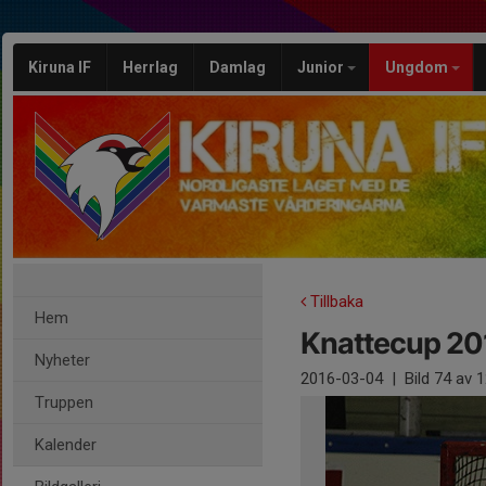
Kiruna IF
Herrlag
Damlag
Junior
Ungdom
Tillbaka
Hem
Knattecup 201
Nyheter
2016-03-04
|
Bild
74
av 1
Truppen
Kalender