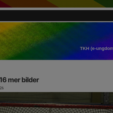
TKH (e-ungdom
6 mer bilder
26