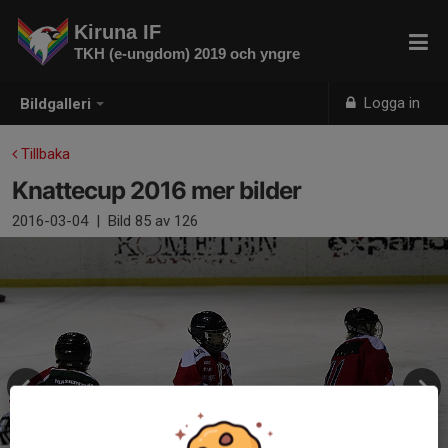
Kiruna IF
TKH (e-ungdom) 2019 och yngre
Logga in
Bildgalleri
Tillbaka
Knattecup 2016 mer bilder
2016-03-04
|
Bild
85
av 126