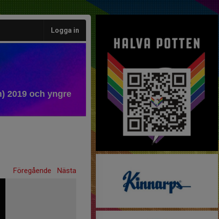
Logga in
) 2019 och yngre
Föregående
Nästa