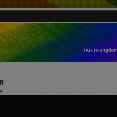
TKH (e-ungdom
R
4