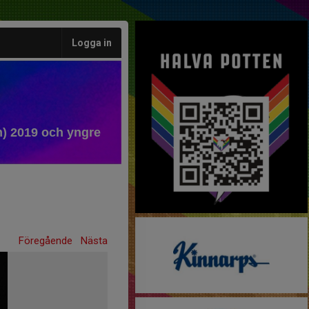
Logga in
) 2019 och yngre
Föregående
Nästa