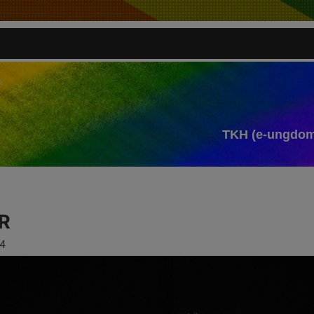
TKH (e-ungdom
R
4