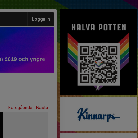
Logga in
) 2019 och yngre
Föregående
Nästa