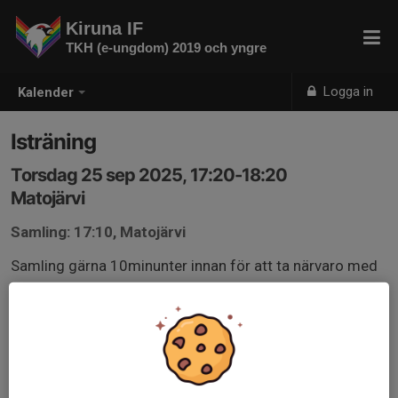
Kiruna IF
TKH (e-ungdom) 2019 och yngre
Logga in
Kalender
Isträning
Torsdag 25 sep 2025, 17:20-18:20
Matojärvi
Samling: 17:10, Matojärvi
Samling gärna 10minunter innan för att ta närvaro med
mera.
Istid: 17:30-18:20