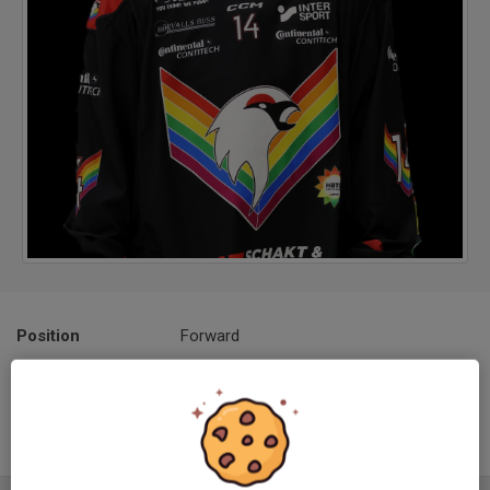
Position
Forward
Ålder
21 år