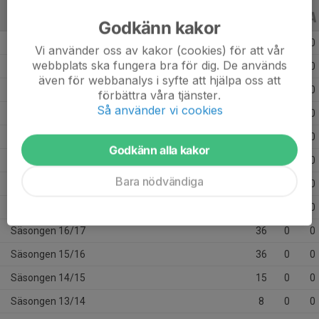
ALLA SERIER
ALLA ÅR
Godkänn kakor
Säsongen 25/26
41
0
0
Vi använder oss av kakor (cookies) för att vår
webbplats ska fungera bra för dig. De används
Säsongen 24/25
33
0
0
även för webbanalys i syfte att hjälpa oss att
Säsongen 23/24
35
0
0
förbättra våra tjänster.
Så använder vi cookies
Säsongen 22/23
28
0
0
Säsongen 21/22
17
0
0
Godkänn alla kakor
Säsongen 19/20
35
0
0
Bara nödvändiga
Säsongen 18/19
34
0
0
Säsongen 17/18
47
0
0
Säsongen 16/17
36
0
0
Säsongen 15/16
36
0
0
Säsongen 14/15
15
0
0
Säsongen 13/14
8
0
0