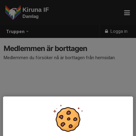
Kiruna IF
Damlag
Logga in
Truppen
Medlemmen är borttagen
Medlemmen du försöker nå är borttagen från hemsidan.