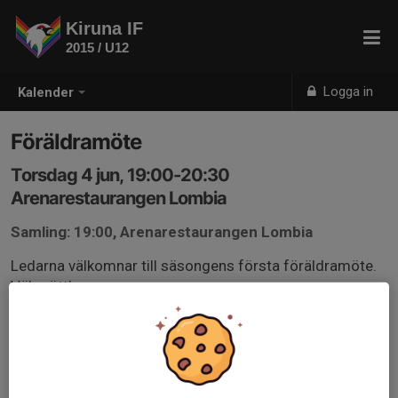
Kiruna IF
2015 / U12
Logga in
Kalender
Föräldramöte
Torsdag 4 jun, 19:00-20:30
Arenarestaurangen Lombia
Samling: 19:00, Arenarestaurangen Lombia
Ledarna välkomnar till säsongens första föräldramöte.
Väl mött!