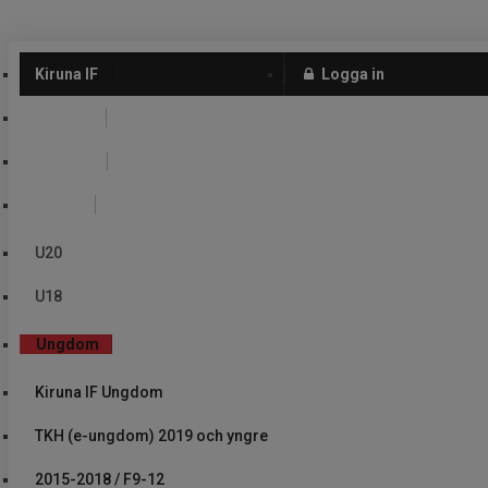
Kiruna IF
Logga in
Herrlag
Damlag
Junior
U20
U18
Ungdom
Kiruna IF Ungdom
TKH (e-ungdom) 2019 och yngre
2015-2018 / F9-12