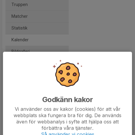
Truppen
Matcher
Statistik
Kalender
Bildgalleri
Kontakt
Isträning
Godkänn kakor
Onsdag 3 apr 2024, 10:00-11:00
Vi använder oss av kakor (cookies) för att vår
webbplats ska fungera bra för dig. De används
Lombia
även för webbanalys i syfte att hjälpa oss att
förbättra våra tjänster.
Så använder vi cookies