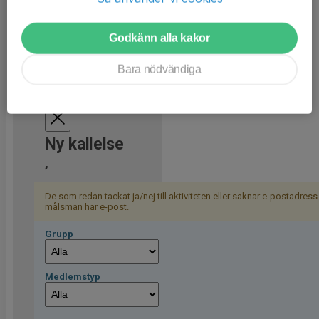
Samling: 10:00
OBS! Lombia ishall.
Godkänn alla kakor
Bara nödvändiga
Ny kallelse
,
De som redan tackat ja/nej till aktiviteten eller saknar e-postadres
målsman har e-post.
Grupp
Medlemstyp