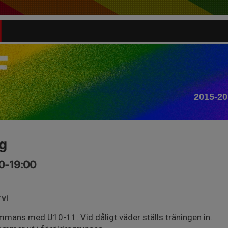
2015-20
g
00-19:00
rvi
ammans med U10-11. Vid dåligt väder ställs träningen in.