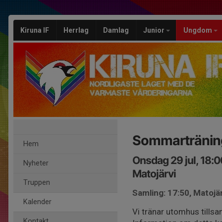
Kiruna IF
Herrlag
Damlag
Junior
Ungdom
Sommartränin
Hem
Onsdag 29 jul, 18:
Nyheter
Matojärvi
Truppen
Samling: 17:50, Matojä
Kalender
Vi tränar utomhus tills
Kontakt