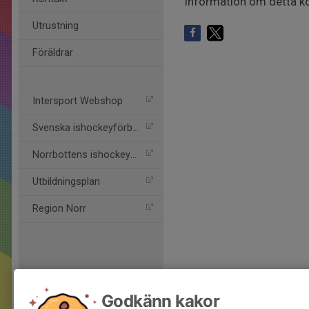
Information om detta k
Utrustning
Föräldrar
Intersport Webshop
Svenska ishockeyförbund
Norrbottens ishockeyför
Utbildningsplan
Region Norr
Godkänn kakor