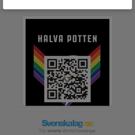
För
smarta
idrottsföreningar