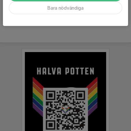
Ålder
14 år
Bara nödvändiga