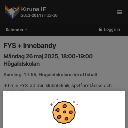
Kiruna IF
2011-2014 / F13-16
Logga in
Kalender
FYS + Innebandy
Måndag 26 maj 2025, 18:00-19:00
Högalidskolan
Samling: 17:55, Högalidskolans idrottshall
30 min FYS, 30 min klubbteknik, spelförståelse och
innebandy.